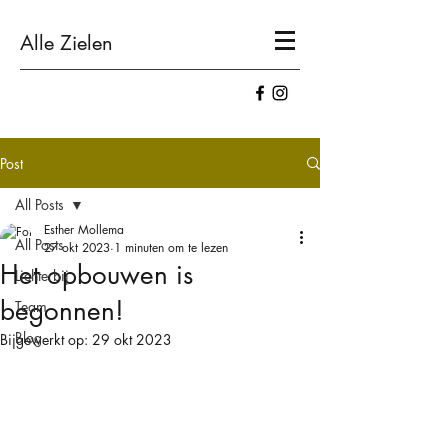
Alle Zielen
Post
All Posts
Esther Mollema
All Posts
27 okt 2023
1 minuten om te lezen
Het opbouwen is
Lichterbij
begonnen!
Team
Blog
Bijgewerkt op:
29 okt 2023